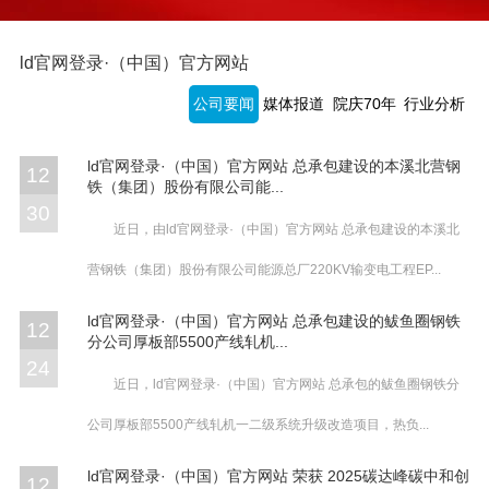
ld官网登录·（中国）官方网站
公司要闻
媒体报道
院庆70年
行业分析
ld官网登录·（中国）官方网站 总承包建设的本溪北营钢
12
铁（集团）股份有限公司能...
30
近日，由ld官网登录·（中国）官方网站 总承包建设的本溪北
营钢铁（集团）股份有限公司能源总厂220KV输变电工程EP...
ld官网登录·（中国）官方网站 总承包建设的鲅鱼圈钢铁
12
分公司厚板部5500产线轧机...
24
近日，ld官网登录·（中国）官方网站 总承包的鲅鱼圈钢铁分
公司厚板部5500产线轧机一二级系统升级改造项目，热负...
ld官网登录·（中国）官方网站 荣获 2025碳达峰碳中和创
12