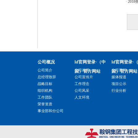
·
201
公司概况
ld官网登录·（中
ld官网登录·
公司简介
公司画册
公司要闻
国）官方网站
国）官方网站
总经理致辞
公司宣传片
媒体报道
战略目标
工作理念
项目公示
组织机构
公司风采
行业分析
工作团队
人文环境
荣誉资质
事业部和分公司