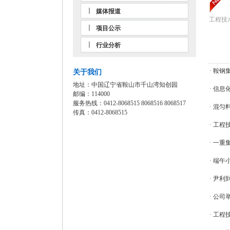
媒体报道
工程技
项目公示
行业分析
·
鞍钢
关于我们
地址：中国辽宁省鞍山市千山湾知创园
·
信息化
邮编：114000
服务热线：0412-8068515 8068516 8068517
·
混匀
传真：0412-8068515
·
工程
·
一重
·
端午
·
尹利
·
公司
·
工程