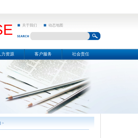
SE
关于我们
动态地图
人力资源
客户服务
社会责任
资源概况
关于我们
社会责任
招聘信息
动态地图
亲和动态
闻
>