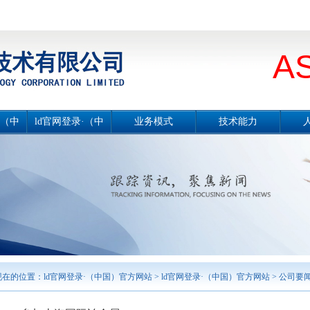
A
·（中
ld官网登录·（中
业务模式
技术能力
册
公司要闻
总体介绍
技术能力概况
网站
国）官方网站
片
媒体报道
设计咨询
冶金工程技术
念
项目公示
工程总承包
节能环保技术
采
行业分析
合同能源管理服务
城市服务
境
工程监理
勘测及岩土工程
智能制造
案例展示
现在的位置：
ld官网登录·（中国）官方网站
>
ld官网登录·（中国）官方网站
>
公司要