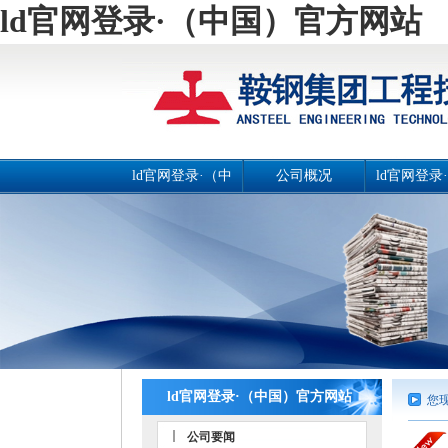
ld官网登录·（中国）官方网站
ld官网登录·（中
公司概况
ld官网登录
公司简介
公司画
国）官方网站
国）官方
总经理致辞
公司宣传
战略目标
工作理
组织机构
公司风
工作团队
人文环
荣誉资质
事业部和分公司
ld官网登录·（中国）官方网站
您
News_Center
公司要闻