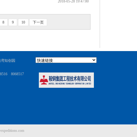
2018-05-28 19:47:00
8
9
10
下一页
山湾知创园
8516 8068517
tyexpeditions.com