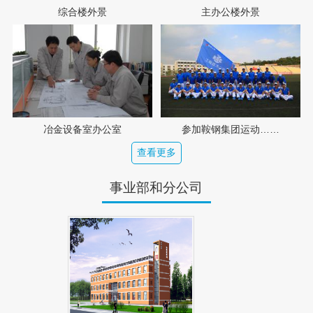
综合楼外景
主办公楼外景
冶金设备室办公室
参加鞍钢集团运动……
查看更多
事业部和分公司