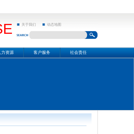
SE
关于我们
动态地图
人力资源
客户服务
社会责任
资源概况
关于我们
社会责任
招聘信息
动态地图
亲和动态