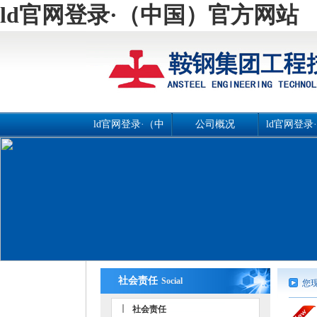
ld官网登录·（中国）官方网站
ld官网登录·（中
公司概况
ld官网登录
公司简介
公司画
国）官方网站
国）官方
总经理致辞
公司宣传
战略目标
工作理
组织机构
公司风
工作团队
人文环
荣誉资质
事业部和分公司
社会责任
Social
您
社会责任