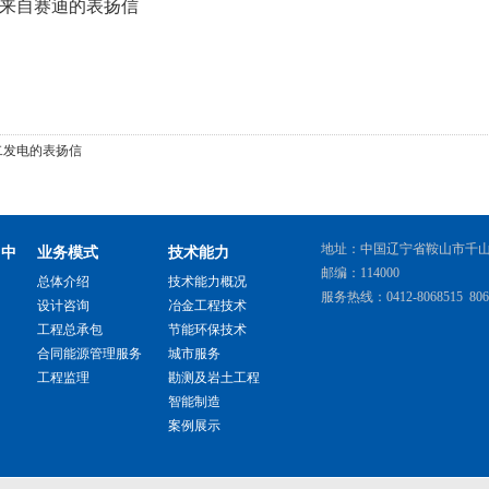
来自赛迪的表扬信
二发电的表扬信
地址：中国辽宁省鞍山市千
（中
业务模式
技术能力
邮编：114000
总体介绍
技术能力概况
服务热线：0412-8068515 806
设计咨询
冶金工程技术
工程总承包
节能环保技术
合同能源管理服务
城市服务
工程监理
勘测及岩土工程
智能制造
案例展示