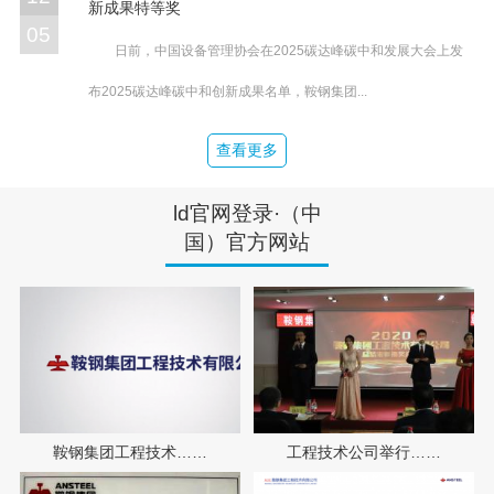
新成果特等奖
05
日前，中国设备管理协会在2025碳达峰碳中和发展大会上发
布2025碳达峰碳中和创新成果名单，鞍钢集团...
查看更多
ld官网登录·（中
国）官方网站
鞍钢集团工程技术……
工程技术公司举行……