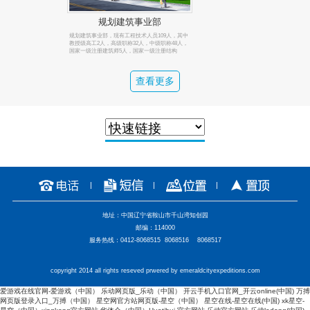
规划建筑事业部
规划建筑事业部，现有工程技术人员109人，其中
教授级高工2人，高级职称32人，中级职称48人，
国家一级注册建筑师5人，国家一级注册结构
查看更多
|
|
|
地址：中国辽宁省鞍山市千山湾知创园
邮编：114000
服务热线：0412-8068515 8068516 8068517
copyright 2014 all rights reseved prwered by emeraldcityexpeditions.com
爱游戏在线官网-爱游戏（中国）
乐动网页版_乐动（中国）
开云手机入口官网_开云online(中国)
万搏
网页版登录入口_万搏（中国）
星空网官方站网页版-星空（中国）
星空在线-星空在线(中国)
xk星空-