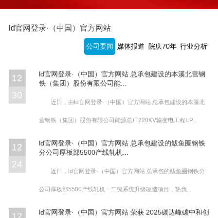
ld官网登录·（中国）官方网站
公司要闻
媒体报道
院庆70年
行业分析
ld官网登录·（中国）官方网站 总承包建设的本溪北营钢
12
铁（集团）股份有限公司能...
30
近日，由ld官网登录·（中国）官方网站 总承包建设的本溪北
营钢铁（集团）股份有限公司能源总厂220KV输变电工程EP...
ld官网登录·（中国）官方网站 总承包建设的鲅鱼圈钢铁
12
分公司厚板部5500产线轧机...
24
近日，ld官网登录·（中国）官方网站 总承包的鲅鱼圈钢铁分
公司厚板部5500产线轧机一二级系统升级改造项目，热负...
ld官网登录·（中国）官方网站 荣获 2025碳达峰碳中和创
12