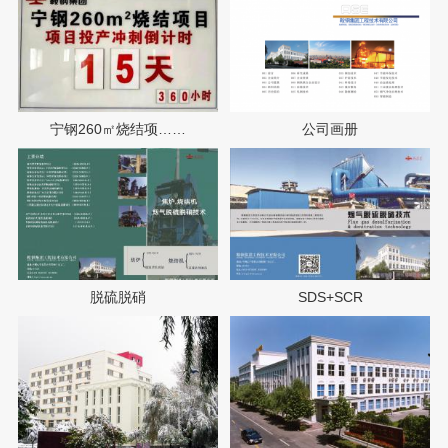
宁钢260㎡烧结项……
公司画册
脱硫脱硝
SDS+SCR