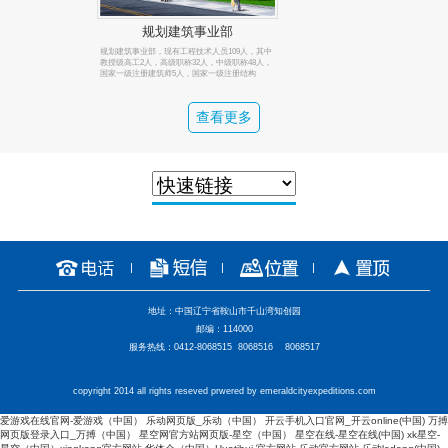
规划建筑事业部
规划建筑事业部，现有工程技术人员109人，其中
教授级高工2人，高级职称32人，中级职称48人，
国家一级注册建筑师5人，国家一级注册结构
查看更多
|
|
|
地址：中国辽宁省鞍山市千山湾知创园
邮编：114000
服务热线：0412-8068515 8068516 8068517
copyright 2014 all rights reseved prwered by emeraldcityexpeditions.com
爱游戏在线官网-爱游戏（中国）
乐动网页版_乐动（中国）
开云手机入口官网_开云online(中国)
万搏
网页版登录入口_万搏（中国）
星空网官方站网页版-星空（中国）
星空在线-星空在线(中国)
xk星空-