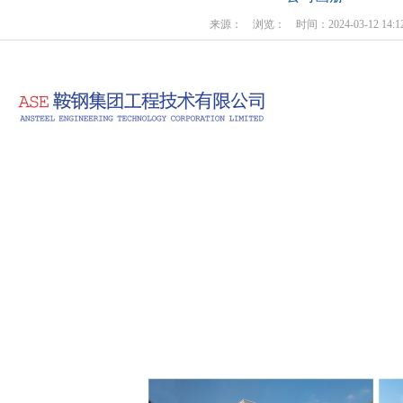
来源： 浏览：
时间：2024-03-12 14:12