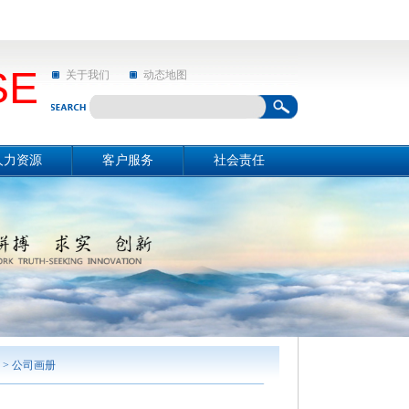
SE
关于我们
动态地图
人力资源
客户服务
社会责任
资源概况
关于我们
社会责任
招聘信息
动态地图
亲和动态
> 公司画册