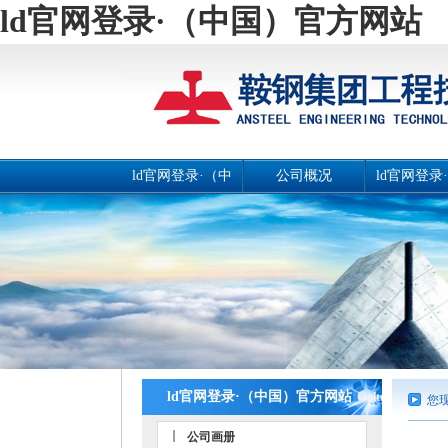
ld官网登录·（中国）官方网站
ld官网登录·（中
公司概况
ld官网登录
公司简介
公司画
国）官方网站
国）官方
总经理致辞
公司宣传
战略目标
工作理
组织机构
公司风
工作团队
人文环
荣誉资质
事业部和分公司
ld官网登录·（中国）官方网站
Culture
您
公司画册