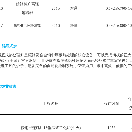
鞍钢神户高强
16
2015
连退
0.6~2.3x700~1
连退线
17
鞍钢广州镀锌线
2016
镀锌
0.4~2.5x800~1
辊底式炉
辊底式热处理炉是碳钢及合金钢中厚板热处理的核心设备，可以完成钢板的正火
登录·（中国）官方网站 工业炉室在辊底式热处理炉方面已经积累了丰富的设计
处理工艺的炉子，配备完备的自动化控制系统，保证为用户带来高效、低廉的工
式炉业绩表
年
工程名称
投产时间
(
鞍钢半连轧厂
1#
辊底式常化炉
(
明火
)
1958