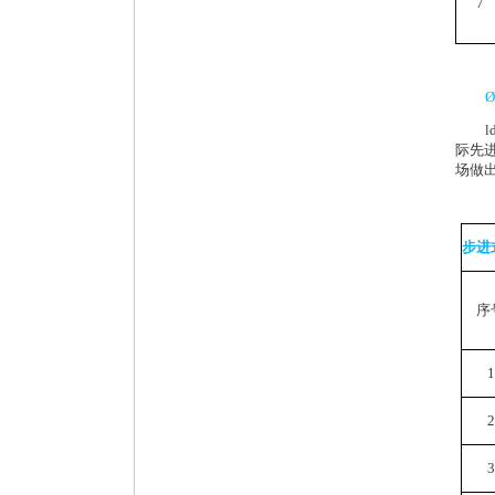
7
Ø
际先
场做
步进
序
1
2
3