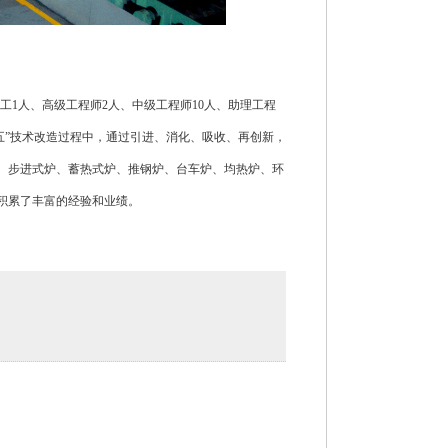
工1人、高级工程师2人、中级工程师10人、助理工程
十五”技术改造过程中，通过引进、消化、吸收、再创新，
、步进式炉、蓄热式炉、推钢炉、台车炉、均热炉、环
积累了丰富的经验和业绩。