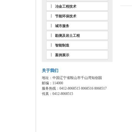
冶金工程技术
节能环保技术
城市服务
勘测及岩土工程
智能制造
案例展示
关于我们
地址：中国辽宁省鞍山市千山湾知创园
邮编：114000
服务热线：0412-8068515 8068516 8068517
传真：0412-8068515