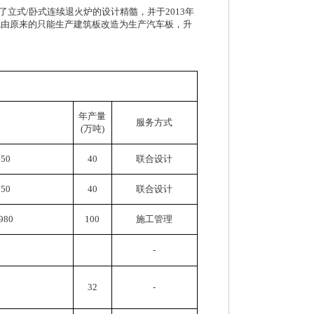
了立式
/
卧式连续退火炉的设计精髓，并于
2013
年
线由原来的只能生产建筑板改造为生产汽车板，升
年产量
服务方式
(
万吨
)
550
40
联合设计
550
40
联合设计
980
100
施工管理
-
32
-