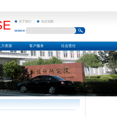
SE
关于我们
动态地图
人力资源
客户服务
社会责任
资源概况
关于我们
社会责任
招聘信息
动态地图
亲和动态