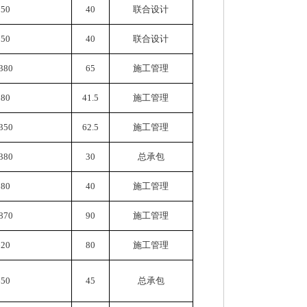
550
40
联合设计
550
40
联合设计
380
65
施工管理
880
41.5
施工管理
350
62.5
施工管理
380
30
总承包
880
40
施工管理
870
90
施工管理
620
80
施工管理
650
45
总承包