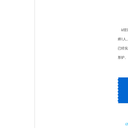
ld官
师1人
已经实
形炉、
Ø