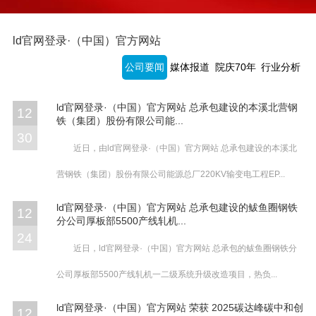
ld官网登录·（中国）官方网站
公司要闻
媒体报道
院庆70年
行业分析
ld官网登录·（中国）官方网站 总承包建设的本溪北营钢
12
铁（集团）股份有限公司能...
30
近日，由ld官网登录·（中国）官方网站 总承包建设的本溪北
营钢铁（集团）股份有限公司能源总厂220KV输变电工程EP...
ld官网登录·（中国）官方网站 总承包建设的鲅鱼圈钢铁
12
分公司厚板部5500产线轧机...
24
近日，ld官网登录·（中国）官方网站 总承包的鲅鱼圈钢铁分
公司厚板部5500产线轧机一二级系统升级改造项目，热负...
ld官网登录·（中国）官方网站 荣获 2025碳达峰碳中和创
12