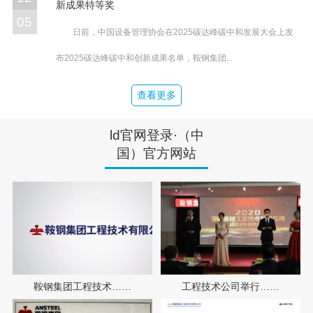
新成果特等奖
05
日前，中国设备管理协会在2025碳达峰碳中和发展大会上发
布2025碳达峰碳中和创新成果名单，鞍钢集团...
查看更多
ld官网登录·（中
国）官方网站
鞍钢集团工程技术……
工程技术公司举行……