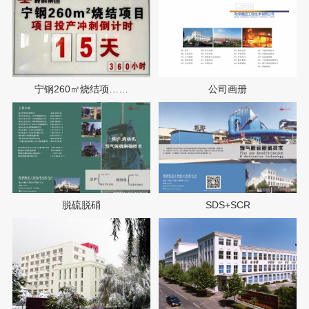
宁钢260㎡烧结项……
公司画册
脱硫脱硝
SDS+SCR