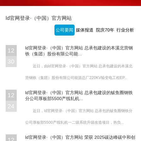
ld官网登录·（中国）官方网站
公司要闻
媒体报道
院庆70年
行业分析
ld官网登录·（中国）官方网站 总承包建设的本溪北营钢
12
铁（集团）股份有限公司能...
30
近日，由ld官网登录·（中国）官方网站 总承包建设的本溪北
营钢铁（集团）股份有限公司能源总厂220KV输变电工程EP...
ld官网登录·（中国）官方网站 总承包建设的鲅鱼圈钢铁
12
分公司厚板部5500产线轧机...
24
近日，ld官网登录·（中国）官方网站 总承包的鲅鱼圈钢铁分
公司厚板部5500产线轧机一二级系统升级改造项目，热负...
ld官网登录·（中国）官方网站 荣获 2025碳达峰碳中和创
12