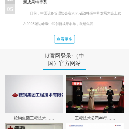
新成果特等奖
05
日前，中国设备管理协会在2025碳达峰碳中和发展大会上发
布2025碳达峰碳中和创新成果名单，鞍钢集团...
查看更多
ld官网登录·（中
国）官方网站
鞍钢集团工程技术……
工程技术公司举行……