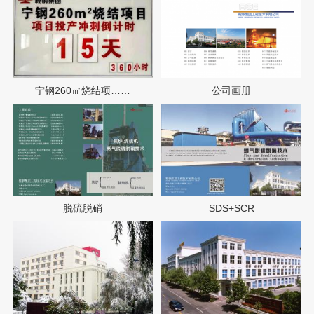
宁钢260㎡烧结项……
公司画册
脱硫脱硝
SDS+SCR