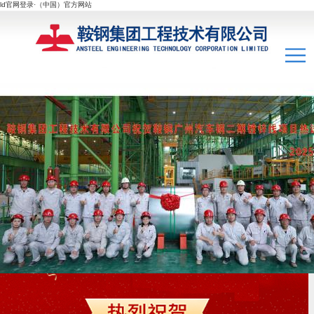
ld官网登录·（中国）官方网站