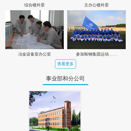
综合楼外景
主办公楼外景
冶金设备室办公室
参加鞍钢集团运动……
查看更多
事业部和分公司