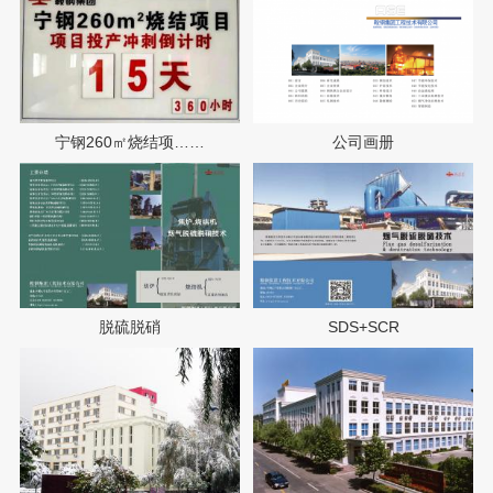
宁钢260㎡烧结项……
公司画册
脱硫脱硝
SDS+SCR