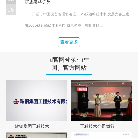
新成果特等奖
05
日前，中国设备管理协会在2025碳达峰碳中和发展大会上发
布2025碳达峰碳中和创新成果名单，鞍钢集团...
查看更多
ld官网登录·（中
国）官方网站
鞍钢集团工程技术……
工程技术公司举行……